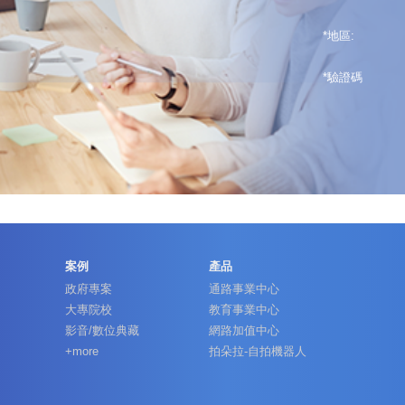
*
地區:
*
驗證碼
案例
產品
政府專案
通路事業中心
大專院校
教育事業中心
影音/數位典藏
網路加值中心
+more
拍朵拉-自拍機器人