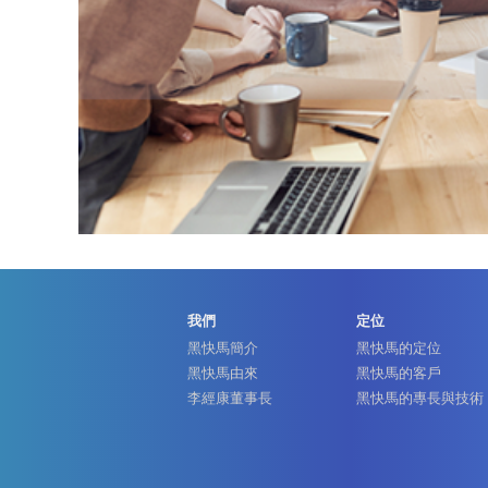
我們
定位
黑快馬簡介
黑快馬的定位
黑快馬由來
黑快馬的客戶
李經康董事長
黑快馬的專長與技術