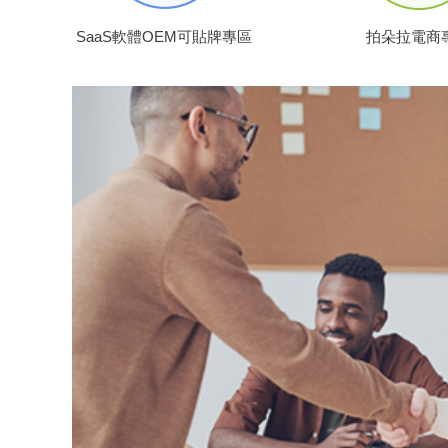
SaaS軟體OEM可貼牌專區
拍朵拉電商