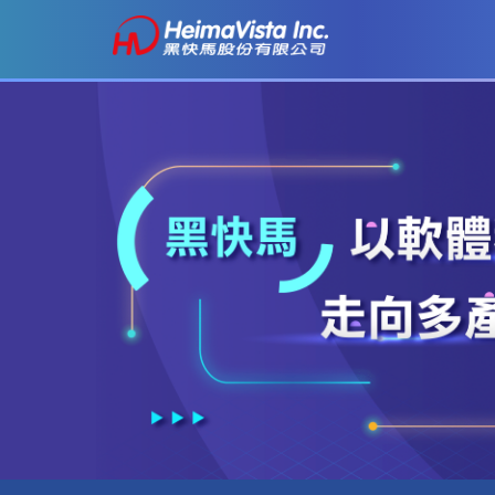
跳
到
主
要
內
容
區