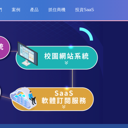
們
案例
產品
抓住商機
投資SaaS
校園網站
saas 軟體訂閱服
務