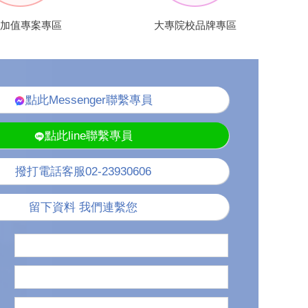
加值專案專區
大專院校品牌專區
點此Messenger聯繫專員
點此line聯繫專員
撥打電話客服02-23930606
留下資料 我們連繫您